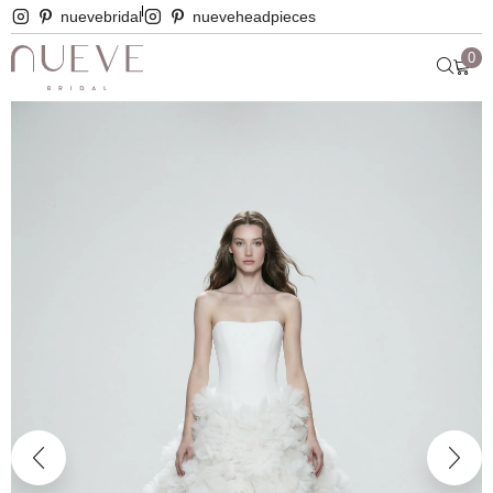
nuevebridal
nueveheadpieces
0