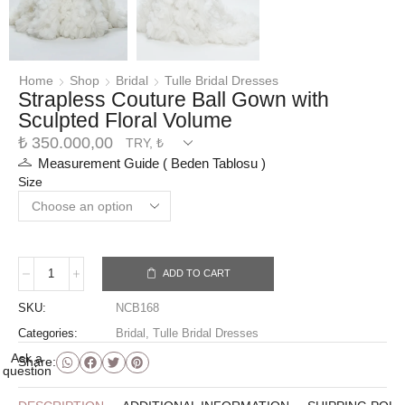
Home
Shop
Bridal
Tulle Bridal Dresses
Strapless Couture Ball Gown with
Sculpted Floral Volume
₺
350.000,00
Measurement Guide ( Beden Tablosu )
Size
ADD TO CART
SKU:
NCB168
Categories:
Bridal
,
Tulle Bridal Dresses
Ask a
Share:
question