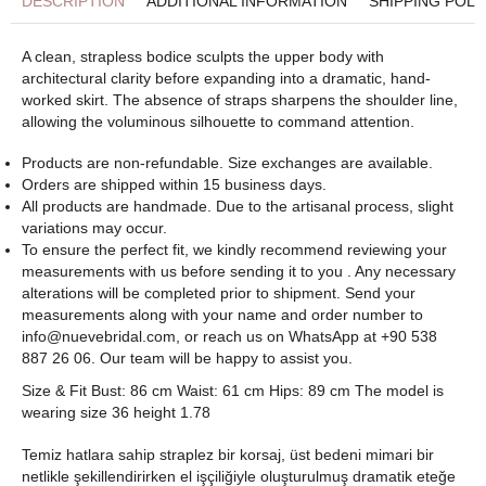
DESCRIPTION
ADDITIONAL INFORMATION
SHIPPING POLI
A clean, strapless bodice sculpts the upper body with
architectural clarity before expanding into a dramatic, hand-
worked skirt. The absence of straps sharpens the shoulder line,
allowing the voluminous silhouette to command attention.
Products are non-refundable. Size exchanges are available.
Orders are shipped within 15 business days.
All products are handmade. Due to the artisanal process, slight
variations may occur.
To ensure the perfect fit, we kindly recommend reviewing your
measurements with us before sending it to you . Any necessary
alterations will be completed prior to shipment. Send your
measurements along with your name and order number to
info@nuevebridal.com
, or reach us on WhatsApp at +90 538
887 26 06. Our team will be happy to assist you.
Size & Fit Bust: 86 cm Waist: 61 cm Hips: 89 cm The model is
wearing size 36 height 1.78
Temiz hatlara sahip straplez bir korsaj, üst bedeni mimari bir
netlikle şekillendirirken el işçiliğiyle oluşturulmuş dramatik eteğe