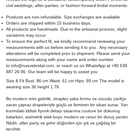
civil weddings, after-parties, or fashion-forward bridal moments.
Products are non-refundable. Size exchanges are available.
Orders are shipped within 15 business days.
All products are handmade. Due to the artisanal process, slight
variations may occur.
To ensure the perfect fit, we kindly recommend reviewing your
measurements with us before sending it to you . Any necessary
alterations will be completed prior to shipment. Please send your
measurements along with your name and order number
to
info@nuevebridal.com
, or reach us on WhatsApp at +90 538
887 26 06. Our team will be happy to assist you.
Size & Fit Bust: 86 cm Waist: 61 cm Hips: 89 cm The model is
wearing size 36 height 1.78
Bu modern mini gelinlik, straplez yaka formu ve vücudu zarifçe
saran çapraz drapeleriyle güçlü ve feminen bir siluet sunar. Yan
kısımdaki iddialı fiyonk detayı tasarıma couture bir dokunuş
katarken, asimetrik etek boyu modern ve cesur bir duruş yaratır.
Nikâh, after party ve şehir düğünleri için şık ve çağdaş bir
tercihtir.