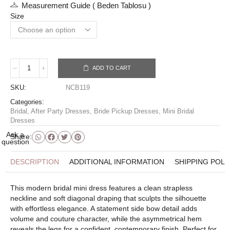
Measurement Guide ( Beden Tablosu )
Size
ADD TO CART
SKU:
NCB119
Categories:
Bridal
,
After Party Dresses
,
Bride Pickup Dresses
,
Mini Bridal
Dresses
Ask a
Share:
question
DESCRIPTION
ADDITIONAL INFORMATION
SHIPPING POLI
This modern bridal mini dress features a clean strapless
neckline and soft diagonal draping that sculpts the silhouette
with effortless elegance. A statement side bow detail adds
volume and couture character, while the asymmetrical hem
reveals the legs for a confident, contemporary finish. Perfect for