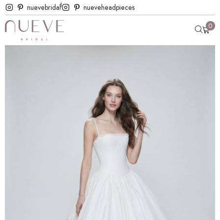
nuevebridal
nueveheadpieces
0