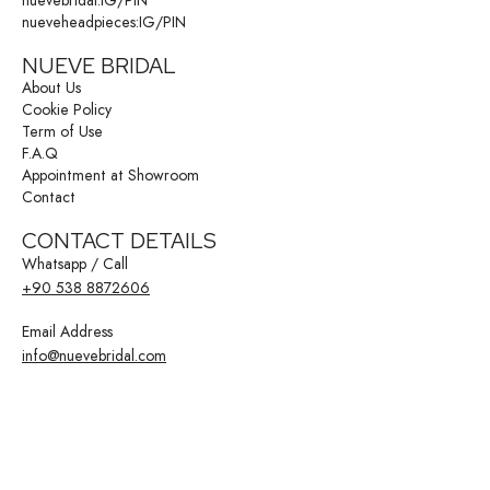
nueveheadpieces:
IG
/
PIN
NUEVE BRIDAL
About Us
Cookie Policy
Term of Use
F.A.Q
Appointment at Showroom
Contact
CONTACT DETAILS
Whatsapp / Call
+90 538 8872606
Email Address
info@nuevebridal.com