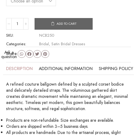
ADD TO CART
SKU:
NCB250
Categories:
Bridal
,
Satin Bridal Dresses
Ask a
Share:
question
DESCRIPTION
ADDITIONAL INFORMATION
SHIPPING POLICY
A refined couture ballgown defined by a sculpted corset bodice
and delicately detailed straps. The voluminous gathered skirt
creates dramatic movement while maintaining an elegant, minimal
aesthetic. Timeless yet modern, this gown beautifully balances
structure, softness, and regal sophistication.
Products are non-refundable. Size exchanges are available.
Orders are shipped within 3–5 business days.
All products are handmade. Due to the artisanal process, slight