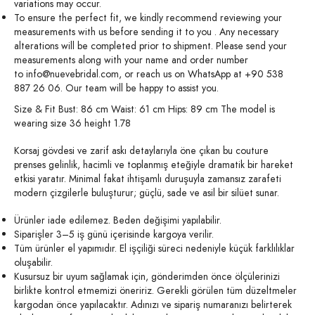
variations may occur.
To ensure the perfect fit, we kindly recommend reviewing your
measurements with us before sending it to you . Any necessary
alterations will be completed prior to shipment. Please send your
measurements along with your name and order number
to
info@nuevebridal.com
, or reach us on WhatsApp at +90 538
887 26 06. Our team will be happy to assist you.
Size & Fit Bust: 86 cm Waist: 61 cm Hips: 89 cm The model is
wearing size 36 height 1.78
Korsaj gövdesi ve zarif askı detaylarıyla öne çıkan bu couture
prenses gelinlik, hacimli ve toplanmış eteğiyle dramatik bir hareket
etkisi yaratır. Minimal fakat ihtişamlı duruşuyla zamansız zarafeti
modern çizgilerle buluşturur; güçlü, sade ve asil bir silüet sunar.
Ürünler iade edilemez. Beden değişimi yapılabilir.
Siparişler 3–5 iş günü içerisinde kargoya verilir.
Tüm ürünler el yapımıdır. El işçiliği süreci nedeniyle küçük farklılıklar
oluşabilir.
Kusursuz bir uyum sağlamak için, gönderimden önce ölçülerinizi
birlikte kontrol etmemizi öneririz. Gerekli görülen tüm düzeltmeler
kargodan önce yapılacaktır. Adınızı ve sipariş numaranızı belirterek