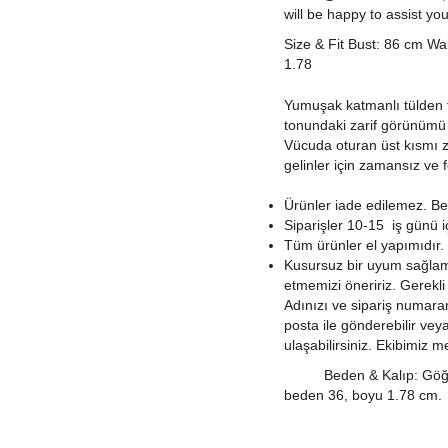
will be happy to assist you
Size & Fit Bust: 86 cm Wa
1.78
Yumuşak katmanlı tülden t
tonundaki zarif görünümü ve
Vücuda oturan üst kısmı z
gelinler için zamansız ve 
Ürünler iade edilemez. Bed
Siparişler 10-15 iş günü iç
Tüm ürünler el yapımıdır. El
Kusursuz bir uyum sağlamak
etmemizi öneririz. Gerekl
Adınızı ve sipariş numaranı
posta ile gönderebilir v
ulaşabilirsiniz. Ekibimiz 
Beden & Kalıp: Göğüs: 
beden 36, boyu 1.78 cm.