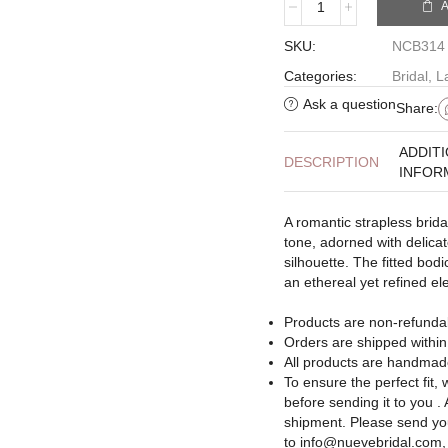
SKU:
NCB314
Categories:
Bridal
,
L
Ask a question
Share:
ADDIT
DESCRIPTION
INFOR
A romantic strapless brida
tone, adorned with delicat
silhouette. The fitted bodi
an ethereal yet refined e
Products are non-refundab
Orders are shipped withi
All products are handmade.
To ensure the perfect fi
before sending it to you .
shipment. Please send y
to
info@nuevebridal.com