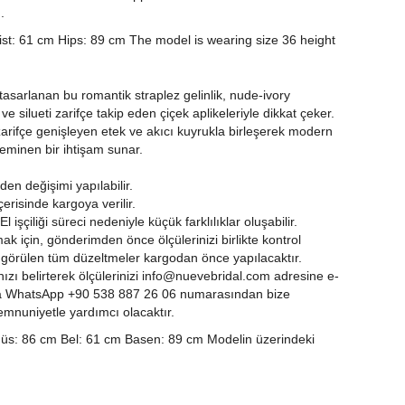
.
ist: 61 cm Hips: 89 cm The model is wearing size 36 height
asarlanan bu romantik straplez gelinlik, nude-ivory
 silueti zarifçe takip eden çiçek aplikeleriyle dikkat çeker.
arifçe genişleyen etek ve akıcı kuyrukla birleşerek modern
feminen bir ihtişam sunar.
en değişimi yapılabilir.
erisinde kargoya verilir.
 işçiliği süreci nedeniyle küçük farklılıklar oluşabilir.
 için, gönderimden önce ölçülerinizi birlikte kontrol
i görülen tüm düzeltmeler kargodan önce yapılacaktır.
zı belirterek ölçülerinizi
info@nuevebridal.com
adresine e-
eya WhatsApp +90 538 887 26 06 numarasından bize
memnuniyetle yardımcı olacaktır.
86 cm Bel: 61 cm Basen: 89 cm Modelin üzerindeki