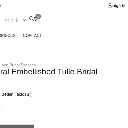
Sign In
6
0
DPIECES
CONTACT
Lace Bridal Dresses
ral Embellished Tulle Bridal
 Beden Tablosu )