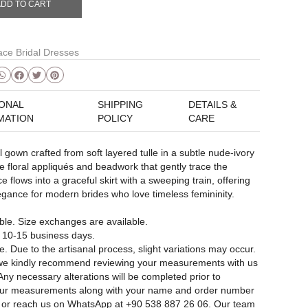
ADD TO CART
ace Bridal Dresses
IONAL
SHIPPING
DETAILS &
MATION
POLICY
CARE
l gown crafted from soft layered tulle in a subtle nude-ivory
e floral appliqués and beadwork that gently trace the
ce flows into a graceful skirt with a sweeping train, offering
legance for modern brides who love timeless femininity.
le. Size exchanges are available.
n 10-15 business days.
 Due to the artisanal process, slight variations may occur.
t, we kindly recommend reviewing your measurements with us
 Any necessary alterations will be completed prior to
our measurements along with your name and order number
, or reach us on WhatsApp at +90 538 887 26 06. Our team