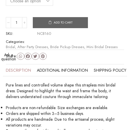
ADD TO CART
SKU:
NCB160
Categories:
Bridal
,
After Party Dresses
,
Bride Pickup Dresses
,
Mini Bridal Dresses
Ask a
Share:
question
DESCRIPTION
ADDITIONAL INFORMATION
SHIPPING POLICY
Pure lines and controlled volume shape this strapless mini bridal
dress. Designed to highlight the waist and frame the body, it
delivers understated couture through immaculate tailoring.
Products are non-refundable. Size exchanges are available.
Orders are shipped within 3–5 business days.
All products are handmade. Due to the artisanal process, slight
variations may occur.