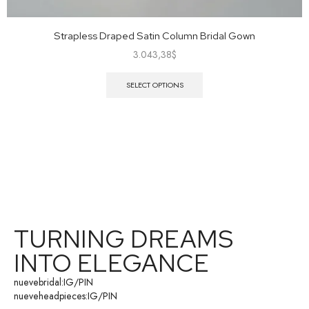
Strapless Draped Satin Column Bridal Gown
3.043,38
$
SELECT OPTIONS
TURNING DREAMS
INTO ELEGANCE
nuevebridal:
IG
/
PIN
nueveheadpieces:
IG
/
PIN