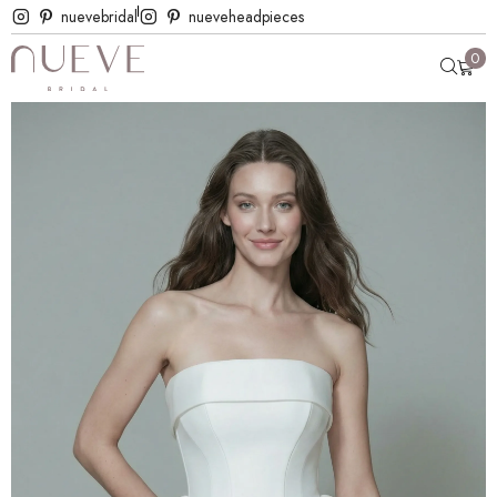
nuevebridal
nueveheadpieces
0