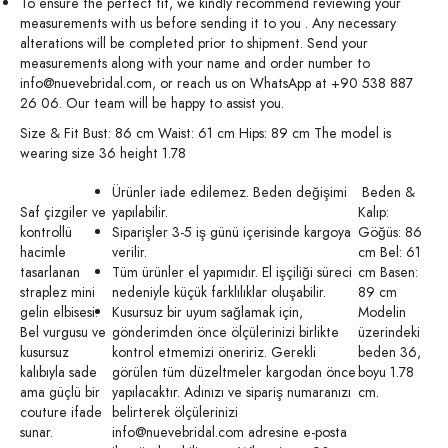
To ensure the perfect fit, we kindly recommend reviewing your
measurements with us before sending it to you . Any necessary
alterations will be completed prior to shipment. Send your
measurements along with your name and order number to
info@nuevebridal.com
, or reach us on WhatsApp at +90 538 887
26 06. Our team will be happy to assist you.
Size & Fit Bust: 86 cm Waist: 61 cm Hips: 89 cm The model is
wearing size 36 height 1.78
Ürünler iade edilemez. Beden değişimi
Beden &
Saf çizgiler ve
yapılabilir.
Kalıp:
kontrollü
Siparişler 3-5 iş günü içerisinde kargoya
Göğüs: 86
hacimle
verilir.
cm Bel: 61
tasarlanan
Tüm ürünler el yapımıdır. El işçiliği süreci
cm Basen:
straplez mini
nedeniyle küçük farklılıklar oluşabilir.
89 cm
gelin elbisesi.
Kusursuz bir uyum sağlamak için,
Modelin
Bel vurgusu ve
gönderimden önce ölçülerinizi birlikte
üzerindeki
kusursuz
kontrol etmemizi öneririz. Gerekli
beden 36,
kalıbıyla sade
görülen tüm düzeltmeler kargodan önce
boyu 1.78
ama güçlü bir
yapılacaktır. Adınızı ve sipariş numaranızı
cm.
couture ifade
belirterek ölçülerinizi
sunar.
info@nuevebridal.com
adresine e-posta