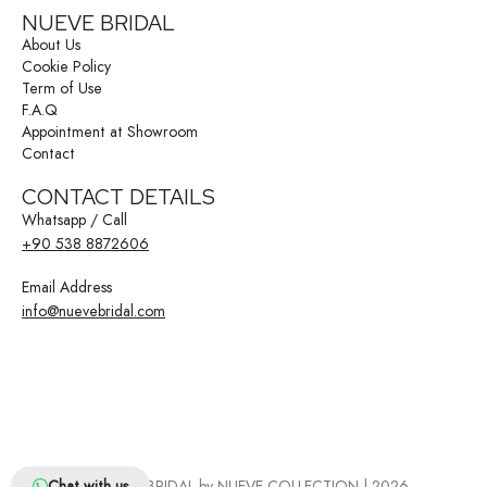
NUEVE BRIDAL
About Us
Cookie Policy
Term of Use
F.A.Q
Appointment at Showroom
Contact
CONTACT DETAILS
Whatsapp / Call
+90 538 8872606
Email Address
info@nuevebridal.com
© NUEVE BRIDAL by NUEVE COLLECTION | 2026
Chat with us