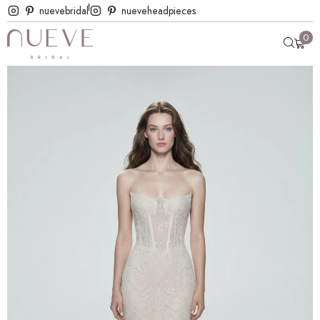
nuevebridal
nueveheadpieces
0