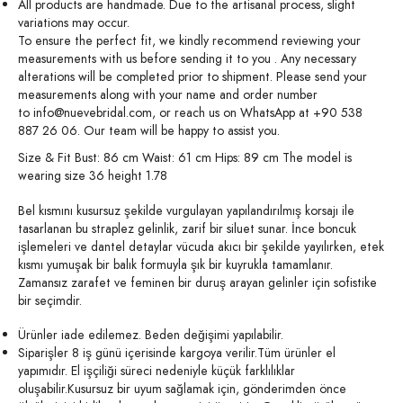
All products are handmade. Due to the artisanal process, slight
variations may occur.
To ensure the perfect fit, we kindly recommend reviewing your
measurements with us before sending it to you . Any necessary
alterations will be completed prior to shipment. Please send your
measurements along with your name and order number
to info@nuevebridal.com, or reach us on WhatsApp at +90 538
887 26 06. Our team will be happy to assist you.
Size & Fit Bust: 86 cm Waist: 61 cm Hips: 89 cm The model is
wearing size 36 height 1.78
Bel kısmını kusursuz şekilde vurgulayan yapılandırılmış korsajı ile
tasarlanan bu straplez gelinlik, zarif bir siluet sunar. İnce boncuk
işlemeleri ve dantel detaylar vücuda akıcı bir şekilde yayılırken, etek
kısmı yumuşak bir balık formuyla şık bir kuyrukla tamamlanır.
Zamansız zarafet ve feminen bir duruş arayan gelinler için sofistike
bir seçimdir.
Ürünler iade edilemez. Beden değişimi yapılabilir.
Siparişler 8 iş günü içerisinde kargoya verilir.Tüm ürünler el
yapımıdır. El işçiliği süreci nedeniyle küçük farklılıklar
oluşabilir.Kusursuz bir uyum sağlamak için, gönderimden önce