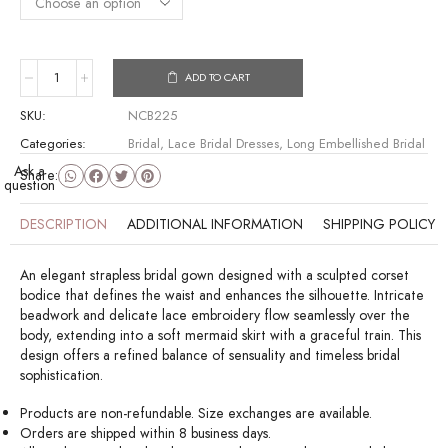
ADD TO CART
SKU:
NCB225
Categories:
Bridal
,
Lace Bridal Dresses
,
Long Embellished Bridal
Ask a
Share:
question
DESCRIPTION
ADDITIONAL INFORMATION
SHIPPING POLICY
An elegant strapless bridal gown designed with a sculpted corset
bodice that defines the waist and enhances the silhouette. Intricate
beadwork and delicate lace embroidery flow seamlessly over the
body, extending into a soft mermaid skirt with a graceful train. This
design offers a refined balance of sensuality and timeless bridal
sophistication.
Products are non-refundable. Size exchanges are available.
Orders are shipped within 8 business days.