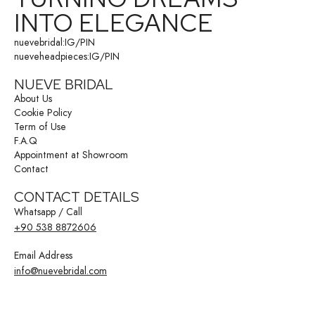
INTO ELEGANCE
nuevebridal:
IG
/
PIN
nueveheadpieces:
IG
/
PIN
NUEVE BRIDAL
About Us
Cookie Policy
Term of Use
F.A.Q
Appointment at Showroom
Contact
CONTACT DETAILS
Whatsapp / Call
+90 538 8872606
Email Address
info@nuevebridal.com