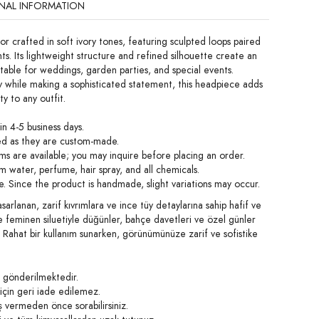
NAL INFORMATION
or crafted in soft ivory tones, featuring sculpted loops paired
ts. Its lightweight structure and refined silhouette create an
itable for weddings, garden parties, and special events.
y while making a sophisticated statement, this headpiece adds
y to any outfit.
in 4-5 business days.
ed as they are custom-made.
s are available; you may inquire before placing an order.
 water, perfume, hair spray, and all chemicals.
 Since the product is handmade, slight variations may occur.
sarlanan, zarif kıvrımlara ve ince tüy detaylarına sahip hafif ve
ve feminen siluetiyle düğünler, bahçe davetleri ve özel günler
r. Rahat bir kullanım sunarken, görünümünüze zarif ve sofistike
e gönderilmektedir.
 için geri iade edilemez.
ş vermeden önce sorabilirsiniz.