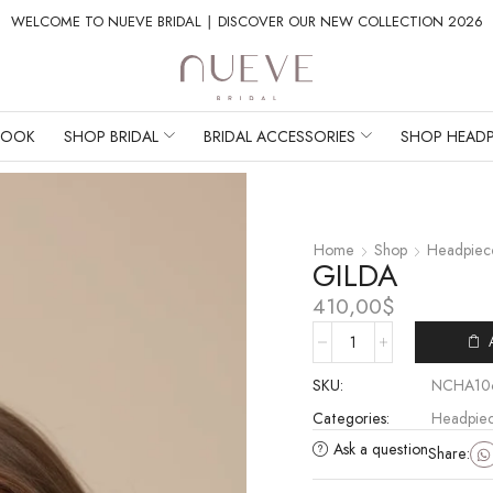
WELCOME TO NUEVE BRIDAL ∣ DISCOVER OUR NEW COLLECTION 2026
BOOK
SHOP BRIDAL
BRIDAL ACCESSORIES
SHOP HEADP
Home
Shop
Headpiec
GILDA
410,00
$
SKU:
NCHA10
Categories:
Headpie
Ask a question
Share: