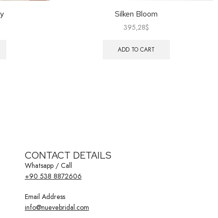
ty
Silken Bloom
395,28
$
ADD TO CART
CONTACT DETAILS
Whatsapp / Call
+90 538 8872606
Email Address
info@nuevebridal.com