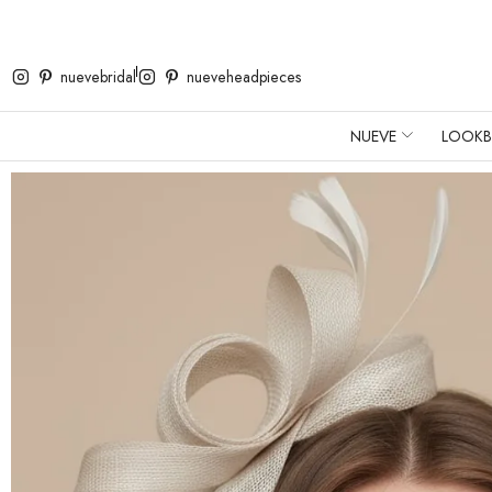
nuevebridal
nueveheadpieces
NUEVE
LOOK