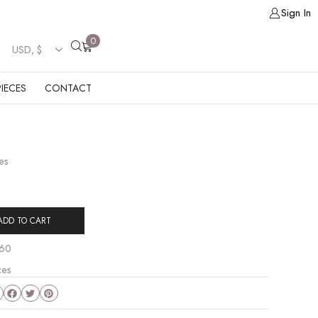
Sign In
0
IECES
CONTACT
es
ADD TO CART
60
ces