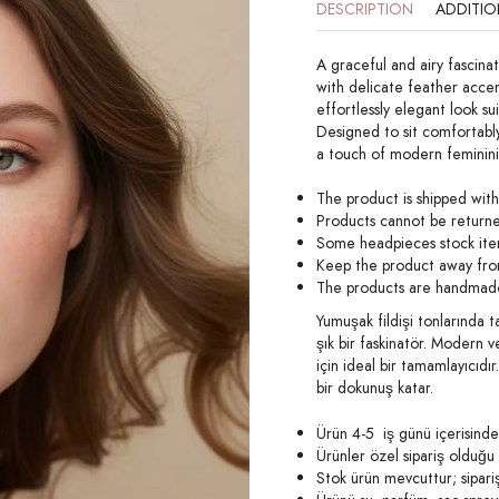
DESCRIPTION
ADDITIO
A graceful and airy fascinat
with delicate feather accen
effortlessly elegant look su
Designed to sit comfortabl
a touch of modern femininit
The product is shipped with
Products cannot be return
Some headpieces stock item
Keep the product away from
The products are handmade.
Yumuşak fildişi tonlarında ta
şık bir faskinatör. Modern 
için ideal bir tamamlayıcıdı
bir dokunuş katar.
Ürün 4-5 iş günü içerisind
Ürünler özel sipariş olduğu
Stok ürün mevcuttur; sipari