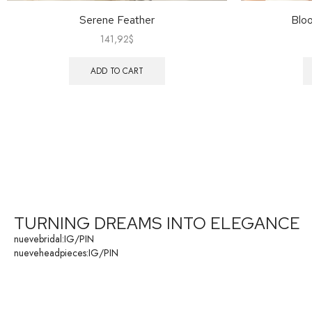
Serene Feather
Bloo
141,92
$
ADD TO CART
TURNING DREAMS INTO ELEGANCE
nuevebridal:
IG
/
PIN
nueveheadpieces:
IG
/
PIN