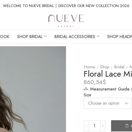
WELCOME TO NUEVE BRIDAL ∣ DISCOVER OUR NEW COLLECTION 2026
BOOK
SHOP BRIDAL
BRIDAL ACCESSORIES
SHOP HEADP
Home
Shop
Bridal
M
Floral Lace Mi
860,54
$
Measurement Guide (
Size