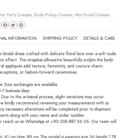
ter Party Dresses
,
Bride Pickup Dresses
,
Mini Bridal Dresses
NAL INFORMATION
SHIPPING POLICY
DETAILS & CARE
bridal dress crafted with delicate floral lace over a soft nude
ion effect. The strapless silhouette beautifully sculpts the body
ral appliqués add texture, femininity, and couture charm.
 receptions, or fashion-forward ceremonies.
. Size exchanges are available.
-7 business days.
Due to the artisanal process, slight variations may occur.
 we kindly recommend reviewing your measurements with us
Any necessary alterations will be completed prior to shipment.
ents along with your name and order number
or reach us on WhatsApp at +90 538 887 26 06. Our team will
st: 61 cm Hips: 89 cm The model is wearing size 36 height 1.78