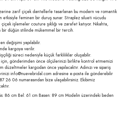
erine zarif çiçek dantellerle tasarlanan bu modern ve romantik
an etkisiyle feminen bir duruş sunar. Straplez silueti vücudu
 çiçek işlemeler couture şıklığı ve zarafet katıyor. Nikahta,
 bir düğün stilinde mükemmel bir tercih.
n değişimi yapılabilir.
inde kargoya verilir.
şçiliği süreci nedeniyle küçük farklılıklar oluşabilir.
için, gönderimden önce ölçülerinizi birlikte kontrol etmemizi
üm düzeltmeler kargodan önce yapılacaktır. Adınızı ve sipariş
rinizi
info@nuevebridal.com
adresine e-posta ile gönderebilir
26 06 numarasından bize ulaşabilirsiniz. Ekibimiz
aktır.
6 cm Bel: 61 cm Basen: 89 cm Modelin üzerindeki beden