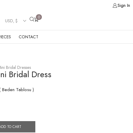
Sign In
0
IECES
CONTACT
ini Bridal Dresses
ni Bridal Dress
 Beden Tablosu )
ADD TO CART