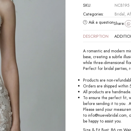
SKU:
NCB195
Categories:
Bridal
,
Af
Ask a question
Share:
DESCRIPTION
ADDITIO
A romantic and modern mini 
base, creating a subtle illus
while three-dimensional flo
Perfect for bridal parties,
Products are non-refundable
Orders are shipped within 5
All products are handmade. 
To ensure the perfect fit,
before sending it to you . 
Please send your measurem
to
info@nuevebridal.com
, 
be happy to assist you.
Size & Fit Bust: 86 cm Wai