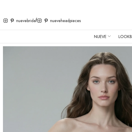
nuevebridal
nueveheadpieces
NUEVE
LOOK