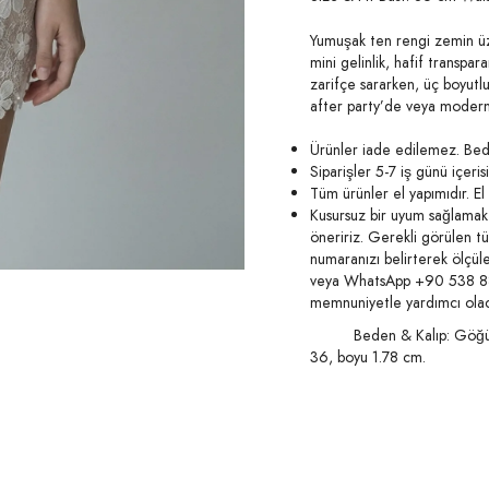
Yumuşak ten rengi zemin üz
mini gelinlik, hafif transpar
zarifçe sararken, üç boyutlu
after party’de veya modern
Ürünler iade edilemez. Bede
Siparişler 5-7 iş günü içeris
Tüm ürünler el yapımıdır. El i
Kusursuz bir uyum sağlamak 
öneririz. Gerekli görülen t
numaranızı belirterek ölçüle
veya WhatsApp +90 538 887 
memnuniyetle yardımcı olac
Beden & Kalıp: Göğüs: 8
36, boyu 1.78 cm.