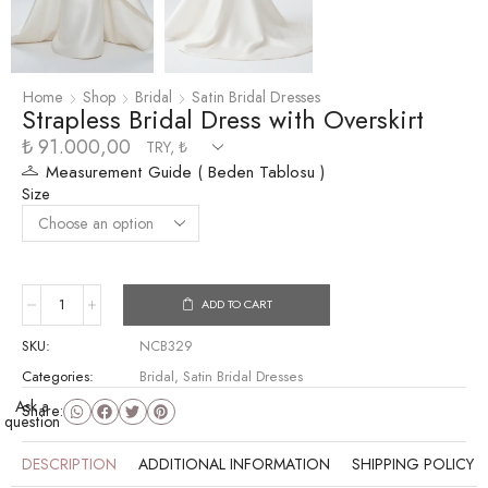
Home
Shop
Bridal
Satin Bridal Dresses
Strapless Bridal Dress with Overskirt
₺
91.000,00
Measurement Guide ( Beden Tablosu )
Size
ADD TO CART
SKU:
NCB329
Categories:
Bridal
,
Satin Bridal Dresses
Ask a
Share:
question
DESCRIPTION
ADDITIONAL INFORMATION
SHIPPING POLICY