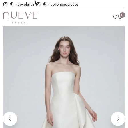
nuevebridal
nueveheadpieces
0