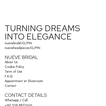
TURNING DREAMS
INTO ELEGANCE
nuevebridal:
IG
/
PIN
nueveheadpieces:
IG
/
PIN
NUEVE BRIDAL
About Us
Cookie Policy
Term of Use
F.A.Q
Appointment at Showroom
Contact
CONTACT DETAILS
Whatsapp / Call
+90 538 8872606