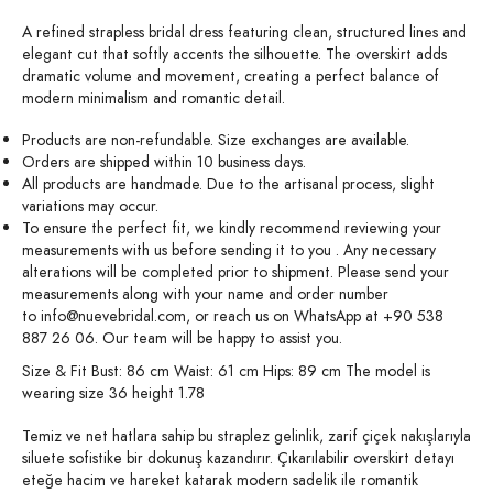
A refined strapless bridal dress featuring clean, structured lines and
elegant cut that softly accents the silhouette. The overskirt adds
dramatic volume and movement, creating a perfect balance of
modern minimalism and romantic detail.
Products are non-refundable. Size exchanges are available.
Orders are shipped within 10 business days.
All products are handmade. Due to the artisanal process, slight
variations may occur.
To ensure the perfect fit, we kindly recommend reviewing your
measurements with us before sending it to you . Any necessary
alterations will be completed prior to shipment. Please send your
measurements along with your name and order number
to
info@nuevebridal.com
, or reach us on WhatsApp at +90 538
887 26 06. Our team will be happy to assist you.
Size & Fit Bust: 86 cm Waist: 61 cm Hips: 89 cm The model is
wearing size 36 height 1.78
Temiz ve net hatlara sahip bu straplez gelinlik, zarif çiçek nakışlarıyla
siluete sofistike bir dokunuş kazandırır. Çıkarılabilir overskirt detayı
eteğe hacim ve hareket katarak modern sadelik ile romantik