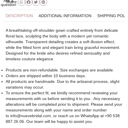
Ask a
Share:
question
DESCRIPTION
ADDITIONAL INFORMATION
SHIPPING POLI
A breathtaking off-shoulder gown crafted entirely from delicate
floral lace, sculpting the body with a modern yet romantic
silhouette. Transparent detailing creates a soft illusion effect,
while the fitted form and elegant train bring graceful movement.
Designed for the bride who desires refined sensuality and
timeless couture elegance.
Products are non-refundable. Size exchanges are available.
Orders are shipped within 10 business days.
All products are handmade. Due to the artisanal process, slight
variations may occur.
To ensure the perfect fit, we kindly recommend reviewing your
measurements with us before sending it to you . Any necessary
alterations will be completed prior to shipment. Please send your
measurements along with your name and order number
to
info@nuevebridal.com
, or reach us on WhatsApp at +90 538
887 26 06. Our team will be happy to assist you.