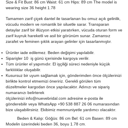
Size & Fit Bust: 86 cm Waist: 61 cm Hips: 89 cm The model is
wearing size 36 height 1.78
Tamamen zarif çiçek dantel ile tasarlanan bu omuz açık gelinlik,
vücudu modern ve romantik bir siluetle sarar. Transparan
detaylar zarif bir illüzyon etkisi yaratırken, vücuda oturan form ve
zarif kuyruk hareketli ve asil bir görünüm sunar. Zamansız
zarafet ve feminen şıklık arayan gelinler için tasarlanmıştır.
Ürünler iade edilemez. Beden değişimi yapılabilir.
Siparişler 10 iş günü içerisinde kargoya verilir.
Tüm ürünler el yapımıdır. El işçiliği süreci nedeniyle küçük
farklılıklar oluşabilir.
Kusursuz bir uyum sağlamak için, gönderimden önce ölçülerinizi
birlikte kontrol etmemizi öneririz. Gerekli görülen tüm
düzeltmeler kargodan önce yapılacaktır. Adınızı ve sipariş
numaranızı belirterek
ölçülerinizi
info@nuevebridal.com
adresine e-posta ile
gönderebilir veya WhatsApp +90 538 887 26 06 numarasından
bize ulaşabilirsiniz. Ekibimiz memnuniyetle yardımcı olacaktır.
Beden & Kalıp: Göğüs: 86 cm Bel: 61 cm Basen: 89 cm
Modelin üzerindeki beden 36, boyu 1.78 cm.