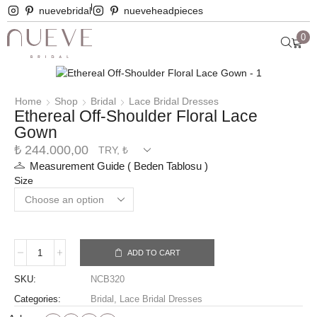
nuevebridal
nueveheadpieces
0
Home
Shop
Bridal
Lace Bridal Dresses
Ethereal Off-Shoulder Floral Lace
Gown
₺
244.000,00
Measurement Guide ( Beden Tablosu )
Size
ADD TO CART
SKU:
NCB320
Categories:
Bridal
,
Lace Bridal Dresses