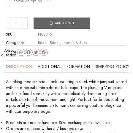
ADD TO CART
SKU:
NCB315
Categories:
Bridal
,
Bridal Jumpsuit & Suits
Ask a
Share:
question
DESCRIPTION
ADDITIONAL INFORMATION
SHIPPING POLICY
A striking modern bridal look featuring a sleek white jumpsuit paired
with an ethereal embroidered tulle cape. The plunging V-neckline
adds a refined sensuality while the delicately shimmering floral
details create soft movement and light. Perfect for brides seeking
a powerful yet feminine statement, combining couture elegance
with contemporary edge.
Products are non-refundable. Size exchanges are available.
Orders are shipped within 5-7 business days.