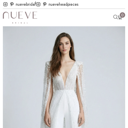
nuevebridal
nueveheadpieces
0