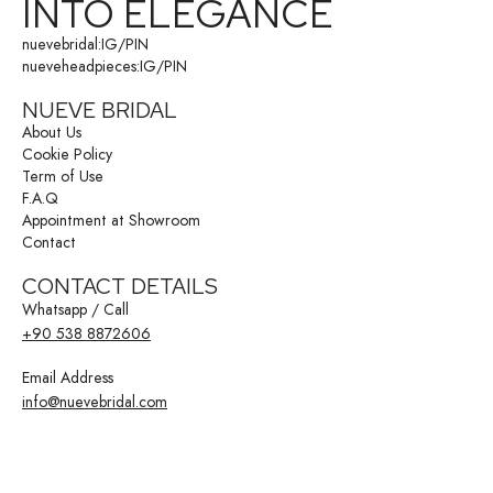
INTO ELEGANCE
nuevebridal:
IG
/
PIN
nueveheadpieces:
IG
/
PIN
NUEVE BRIDAL
About Us
Cookie Policy
Term of Use
F.A.Q
Appointment at Showroom
Contact
CONTACT DETAILS
Whatsapp / Call
+90 538 8872606
Email Address
info@nuevebridal.com