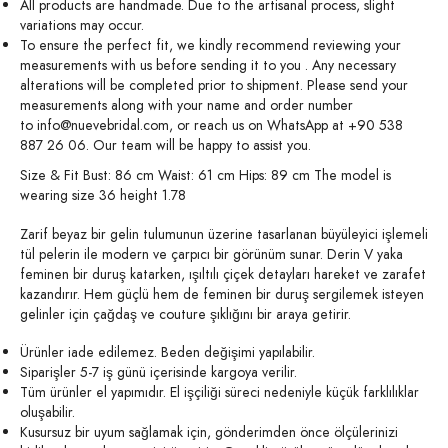
All products are handmade. Due to the artisanal process, slight
variations may occur.
To ensure the perfect fit, we kindly recommend reviewing your
measurements with us before sending it to you . Any necessary
alterations will be completed prior to shipment. Please send your
measurements along with your name and order number
to
info@nuevebridal.com
, or reach us on WhatsApp at +90 538
887 26 06. Our team will be happy to assist you.
Size & Fit Bust: 86 cm Waist: 61 cm Hips: 89 cm The model is
wearing size 36 height 1.78
Zarif beyaz bir gelin tulumunun üzerine tasarlanan büyüleyici işlemeli
tül pelerin ile modern ve çarpıcı bir görünüm sunar. Derin V yaka
feminen bir duruş katarken, ışıltılı çiçek detayları hareket ve zarafet
kazandırır. Hem güçlü hem de feminen bir duruş sergilemek isteyen
gelinler için çağdaş ve couture şıklığını bir araya getirir.
Ürünler iade edilemez. Beden değişimi yapılabilir.
Siparişler 5-7 iş günü içerisinde kargoya verilir.
Tüm ürünler el yapımıdır. El işçiliği süreci nedeniyle küçük farklılıklar
oluşabilir.
Kusursuz bir uyum sağlamak için, gönderimden önce ölçülerinizi