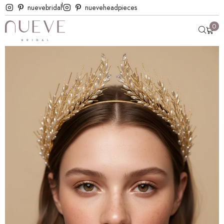
nuevebridal
nueveheadpieces
0