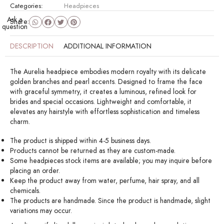
Categories:
Headpieces
Ask a
Share:
question
DESCRIPTION
ADDITIONAL INFORMATION
The Aurelia headpiece embodies modern royalty with its delicate
golden branches and pearl accents. Designed to frame the face
with graceful symmetry, it creates a luminous, refined look for
brides and special occasions. Lightweight and comfortable, it
elevates any hairstyle with effortless sophistication and timeless
charm.
The product is shipped within 4-5 business days.
Products cannot be returned as they are custom-made.
Some headpieces stock items are available; you may inquire before
placing an order.
Keep the product away from water, perfume, hair spray, and all
chemicals.
The products are handmade. Since the product is handmade, slight
variations may occur.