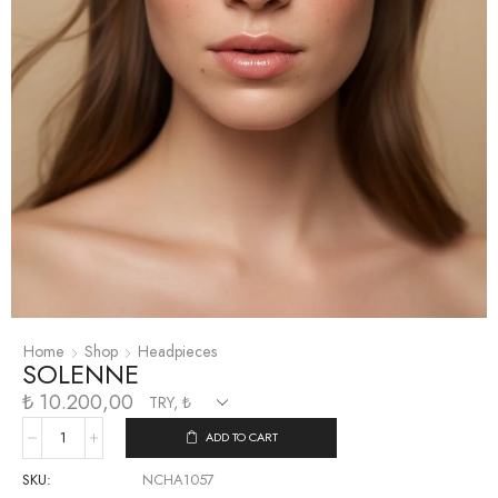
Home
Shop
Headpieces
SOLENNE
₺
10.200,00
ADD TO CART
SKU:
NCHA1057