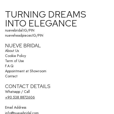
TURNING DREAMS
INTO ELEGANCE
nuevebridal:
IG
/
PIN
nueveheadpieces:
IG
/
PIN
NUEVE BRIDAL
About Us
Cookie Policy
Term of Use
F.A.Q
Appointment at Showroom
Contact
CONTACT DETAILS
Whatsapp / Call
+90 538 8872606
Email Address
info@nuevebridal.com